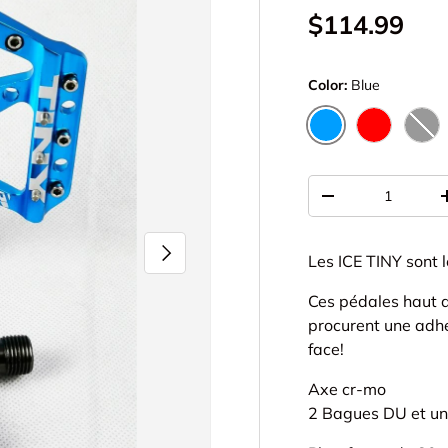
$114.99
Color:
Blue
BLUE
RED
BL
Qté
-
SUIVANT
Les ICE TINY sont 
Ces pédales haut 
procurent une adh
face!
Axe cr-mo
2 Bagues DU et un