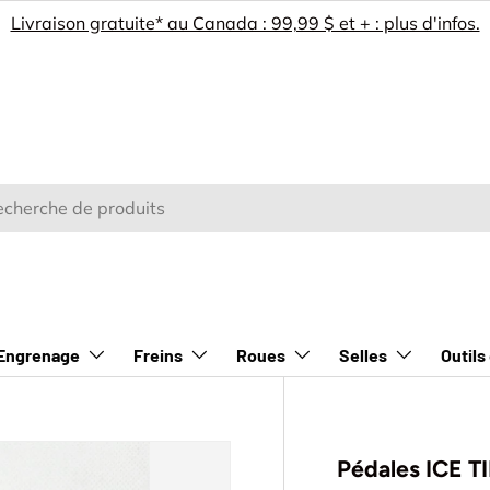
Livraison gratuite* au Canada : 99,99 $ et + : plus d'infos.
e
rcher
Engrenage
Freins
Roues
Selles
Outils
Pédales ICE T