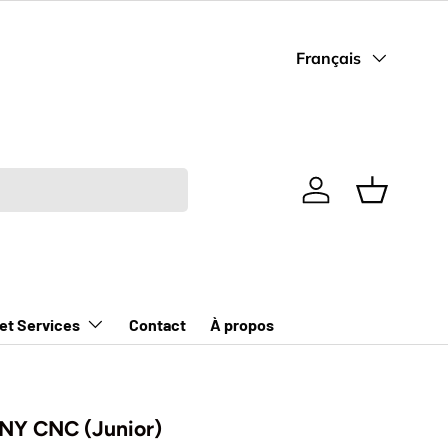
Langue
Français
Se connecter
Panier
 et Services
Contact
À propos
INY CNC (Junior)