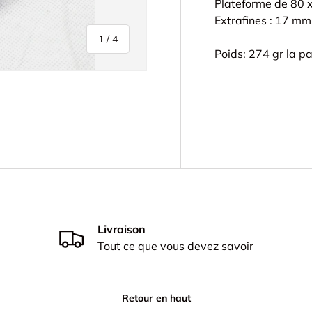
Plateforme de 80
Extrafines : 17 mm
de
1
/
4
Poids: 274 gr la pa
galerie
s la vue de galerie
’image 4 dans la vue de galerie
Livraison
Tout ce que vous devez savoir
Retour en haut