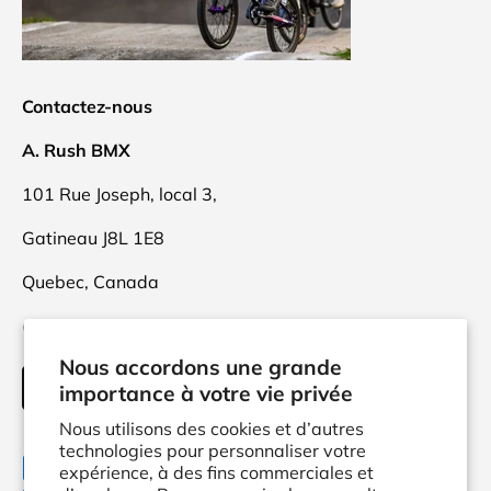
Contactez-nous
A. Rush BMX
101 Rue Joseph, local 3,
Gatineau J8L 1E8
Quebec, Canada
(873)416-9470
Nous accordons une grande
INFO@ARUSH.CA
importance à votre vie privée
Nous utilisons des cookies et d’autres
technologies pour personnaliser votre
Moyens de paiement acceptés
expérience, à des fins commerciales et