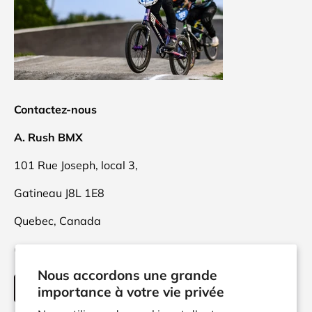
Contactez-nous
A. Rush BMX
101 Rue Joseph, local 3,
Gatineau J8L 1E8
Quebec, Canada
(873)416-9470
Nous accordons une grande
INFO@ARUSH.CA
importance à votre vie privée