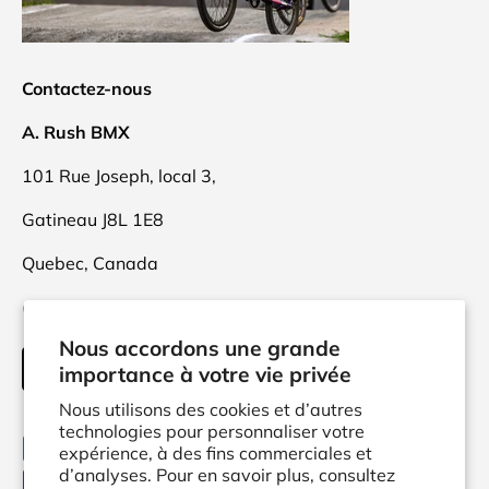
Contactez-nous
A. Rush BMX
101 Rue Joseph, local 3,
Gatineau J8L 1E8
Quebec, Canada
(873)416-9470
Nous accordons une grande
INFO@ARUSH.CA
importance à votre vie privée
Nous utilisons des cookies et d’autres
technologies pour personnaliser votre
Moyens de paiement acceptés
expérience, à des fins commerciales et
d’analyses. Pour en savoir plus, consultez