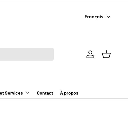
Langue
Français
Se connecter
Panier
 et Services
Contact
À propos