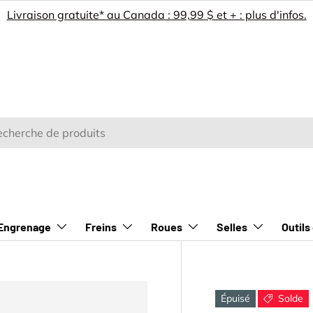
Livraison gratuite* au Canada : 99,99 $ et + : plus d'infos.
e
rcher
Engrenage
Freins
Roues
Selles
Outils
Épuisé
Solde