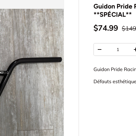
Guidon Pride R
**SPÉCIAL**
$74.99
$149
Qté
-
Guidon Pride Raci
Défauts esthétiqu