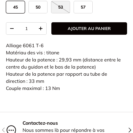
45
50
53
57
Qté
AJOUTER AU PANIER
-
+
Alliage 6061 T-6
Matériau des vis : titane
Hauteur de la potence : 29,93 mm (distance entre le
centre du guidon et le bas de la potence)
Hauteur de la potence par rapport au tube de
direction : 33 mm
Couple maximal : 13 Nm
Contactez-nous
PRÉCÉDENT
SU
Nous sommes là pour répondre à vos