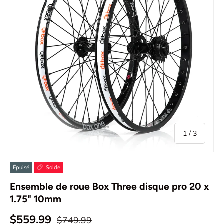
de
1
/
3
Épuisé
Solde
Ensemble de roue Box Three disque pro 20 x
1.75" 10mm
$559.99
$749.99