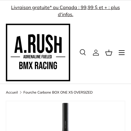
Livraison gratuite* au Canada : 99,99 $ et + : plus
ALLER AU CONTENU
d'infos.
Menu
Recherche
Se connecter
Panier
Recherche
Rechercher
Accueil
Fourche Carbone BOX ONE X5 OVERSIZED