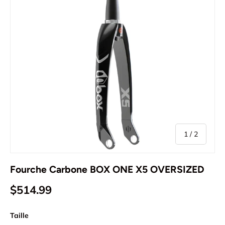
de
1
/
2
Fourche Carbone BOX ONE X5 OVERSIZED
$514.99
Taille