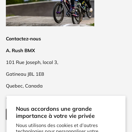
Contactez-nous
A. Rush BMX
101 Rue Joseph, local 3,
Gatineau J8L 1E8
Quebec, Canada
(873)416-9470
Nous accordons une grande
INFO@ARUSH.CA
importance à votre vie privée
Nous utilisons des cookies et d’autres
technologies pour personnaliser votre