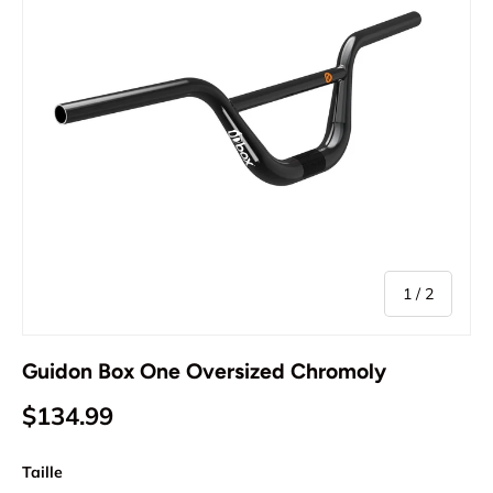
de
1
/
2
Guidon Box One Oversized Chromoly
$134.99
Taille